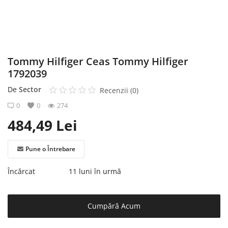
Înregistrare
Tommy Hilfiger Ceas Tommy Hilfiger
1792039
De
Sector
Recenzii (0)
0
0
274
484,49
Lei
Pune o Întrebare
Încărcat
11 luni în urmă
Cumpără Acum