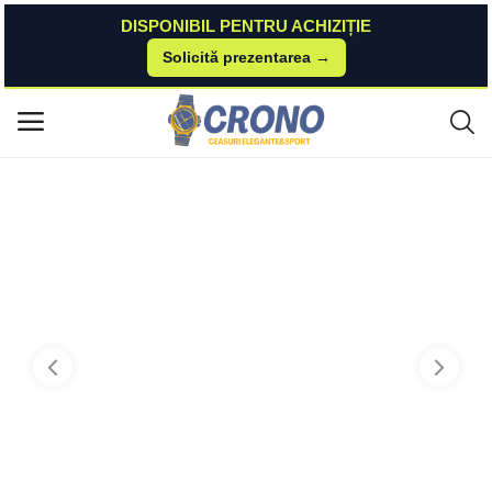
DISPONIBIL PENTRU ACHIZIȚIE
Solicită prezentarea →
Acasă
Watchshop
Ceasuri
Tommy Hilfiger Ceas Tommy Hilfiger 1792039
Meniu principal
Categorii
Acasă
Listă de dorințe
Contact
Blog
Autentificare