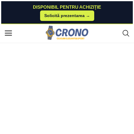
DISPONIBIL PENTRU ACHIZIȚIE
Solicită prezentarea →
Acasă
Watch24
Bijuterii Inox
SMARTECH Colier Inox Zodiac Rac
Meniu principal
Categorii
Acasă
Listă de dorințe
Contact
Blog
Autentificare