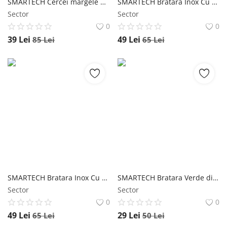
SMARTECH Cercei margele de sticla petrecere - albastru si argintiu
SMARTECH Bratara Inox Cu Model Scoici, Auriu
Sector
Sector
0
0
39
Lei
49
Lei
85
Lei
65
Lei
SMARTECH Bratara Inox Cu Model Scoici, Argintiu
SMARTECH Bratara Verde din Snur Reglabil, cu Cerculete Inox
Sector
Sector
0
0
49
Lei
29
Lei
65
Lei
50
Lei