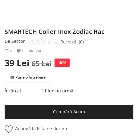
Înregistrare
SMARTECH Colier Inox Zodiac Rac
De
Sector
Recenzii (0)
0
0
334
39
Lei
65
Lei
-40%
Pune o Întrebare
Încărcat
11 luni în urmă
Cumpără Acum
Adaugă la lista de dorințe