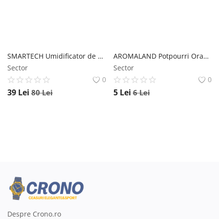
SMARTECH Umidificator de aer cu ultrasunete, difuzor aromaterapie 300ML, cu iluminat LED, pentru casa si birou STH-1
AROMALAND Potpourri Orange, Aroma Land, 40g
Sector
Sector
0
0
39
Lei
5
Lei
80
Lei
6
Lei
Despre Crono.ro