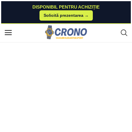
DISPONIBIL PENTRU ACHIZIȚIE
Solicită prezentarea →
Acasă
Watch24
Top Produse si Promotii
SMARTECH Breloc aromaterapie, difuzor pentru uleiuri esentiale V33
Meniu principal
Categorii
Acasă
Listă de dorințe
Contact
Blog
Autentificare