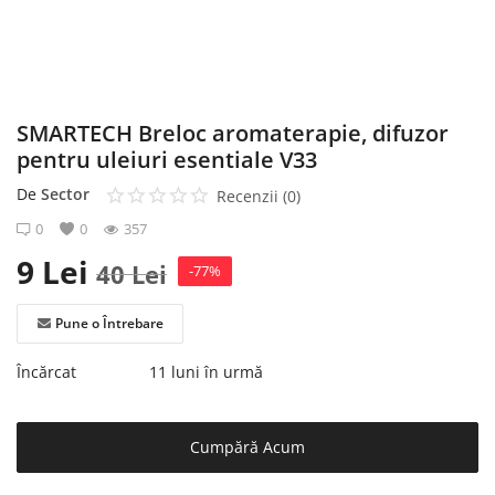
Înregistrare
SMARTECH Breloc aromaterapie, difuzor
pentru uleiuri esentiale V33
De
Sector
Recenzii (0)
0
0
357
9
Lei
40
Lei
-77%
Pune o Întrebare
Încărcat
11 luni în urmă
Cumpără Acum