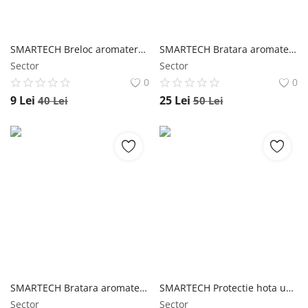
SMARTECH Breloc aromaterapie, difuzor pentru uleiuri esentiale V15
SMARTECH Bratara aromaterapie, tip difuzor pentru uleiuri esentiale V28
Sector
Sector
0
0
9
Lei
25
Lei
40
Lei
50
Lei
SMARTECH Bratara aromaterapie, tip difuzor pentru uleiuri esentiale V25
SMARTECH Protectie hota universala pentru grasime, 43x45CM, 12 buc/Rola
Sector
Sector