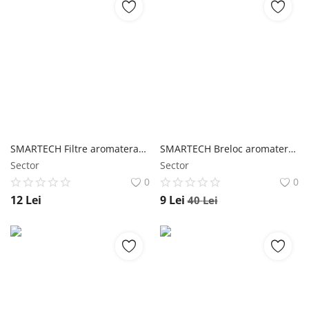
SMARTECH Filtre aromaterapie bumbac pentru breloc aromaterapie, 25mm, Set 10 Buc
SMARTECH Breloc aromaterapie, difuzor pentru uleiuri esentiale V16
Sector
Sector
0
0
12
Lei
9
Lei
40
Lei