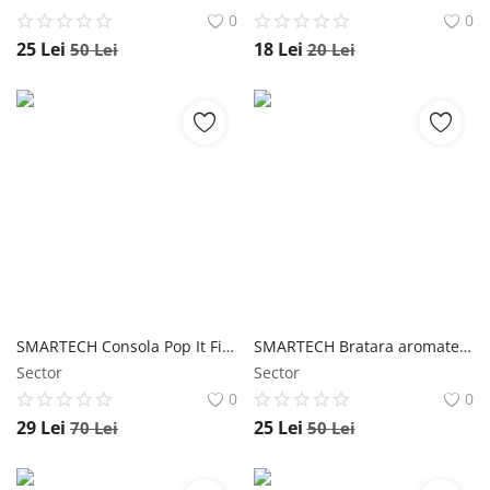
0
0
25
Lei
18
Lei
50
Lei
20
Lei
SMARTECH Consola Pop It Fidget, Jucarie pentru copii 3+ ani și Joc de petrecere, Roz
SMARTECH Bratara aromaterapie, tip difuzor pentru uleiuri esentiale V18
Sector
Sector
0
0
29
Lei
25
Lei
70
Lei
50
Lei