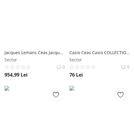
Jacques Lemans Ceas Jacques Lemans LA PASSION 1-2085A
Casio Ceas Casio COLLECTION MQ-24-7B3
Sector
Sector
0
0
954,99
Lei
76
Lei