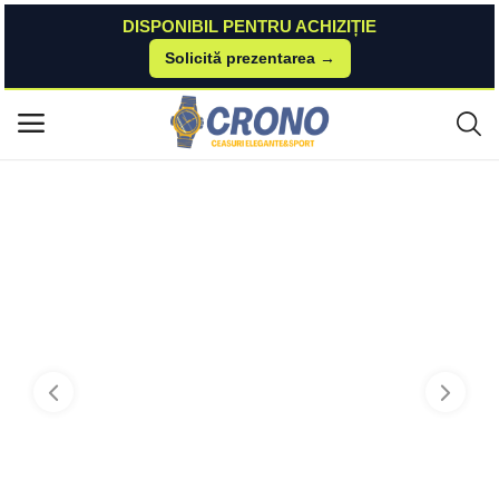
DISPONIBIL PENTRU ACHIZIȚIE
Solicită prezentarea →
Acasă
Watchshop
Ceasuri de mana
Jacques Lemans Ceas Jacques Lemans MANCHESTER 1-1734A Cronogra
Meniu principal
f
Categorii
Acasă
Listă de dorințe
Contact
Blog
Autentificare