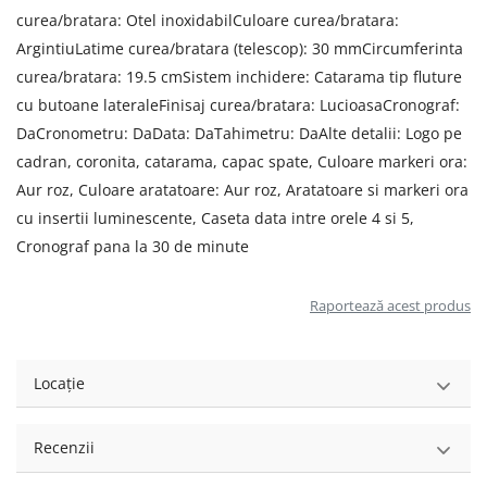
curea/bratara: Otel inoxidabilCuloare curea/bratara:
ArgintiuLatime curea/bratara (telescop): 30 mmCircumferinta
curea/bratara: 19.5 cmSistem inchidere: Catarama tip fluture
cu butoane lateraleFinisaj curea/bratara: LucioasaCronograf:
DaCronometru: DaData: DaTahimetru: DaAlte detalii: Logo pe
cadran, coronita, catarama, capac spate, Culoare markeri ora:
Aur roz, Culoare aratatoare: Aur roz, Aratatoare si markeri ora
cu insertii luminescente, Caseta data intre orele 4 si 5,
Cronograf pana la 30 de minute
Raportează acest produs
Locație
Recenzii