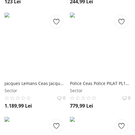
123
Lei
244,99
Lei
Jacques Lemans Ceas Jacques Lemans LA PASSION 1-2085C
Police Ceas Police PILAT PL16037BSR.32M
Sector
Sector
0
0
1.189,99
Lei
779,99
Lei