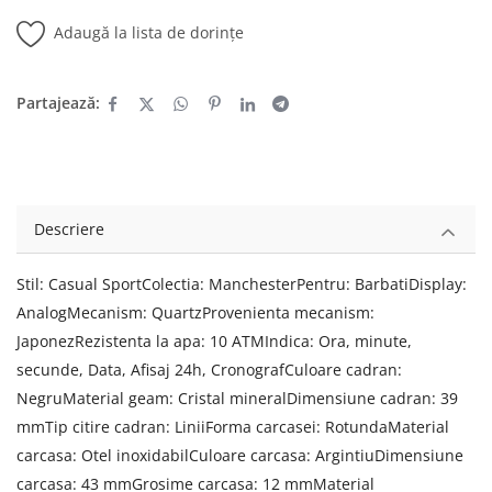
Adaugă la lista de dorințe
Partajează:
Descriere
Stil: Casual SportColectia: ManchesterPentru: BarbatiDisplay:
AnalogMecanism: QuartzProvenienta mecanism:
JaponezRezistenta la apa: 10 ATMIndica: Ora, minute,
secunde, Data, Afisaj 24h, CronografCuloare cadran:
NegruMaterial geam: Cristal mineralDimensiune cadran: 39
mmTip citire cadran: LiniiForma carcasei: RotundaMaterial
carcasa: Otel inoxidabilCuloare carcasa: ArgintiuDimensiune
carcasa: 43 mmGrosime carcasa: 12 mmMaterial