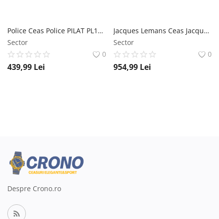
Police Ceas Police PILAT PL16037BS.04M
Jacques Lemans Ceas Jacques Lemans LA PASSION LP-132K
Sector
Sector
0
0
439,99
Lei
954,99
Lei
Despre Crono.ro