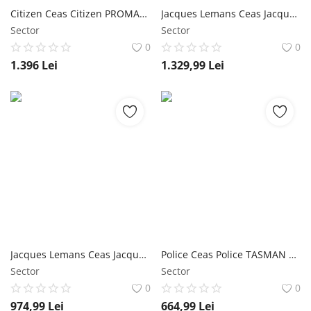
Citizen Ceas Citizen PROMASTER MARINE BN0150-10E Eco-Drive
Jacques Lemans Ceas Jacques Lemans York 1-1649E
Sector
Sector
0
0
1.396
Lei
1.329,99
Lei
Jacques Lemans Ceas Jacques Lemans LA PASSION LP-133J
Police Ceas Police TASMAN PL16023JSB.02
Sector
Sector
0
0
974,99
Lei
664,99
Lei