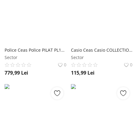
Police Ceas Police PILAT PL16037BSR.32M
Casio Ceas Casio COLLECTION LA-20WH-4A1
Sector
Sector
0
0
779,99
Lei
115,99
Lei