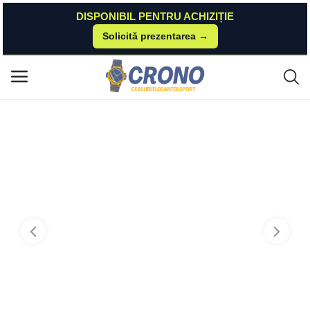
DISPONIBIL PENTRU ACHIZIȚIE
Solicită prezentarea →
Acasă
Watchshop
Ceasuri de mana
Casio Ceas Casio YOUTH DIGITAL AE-1000W-1A Baterie 10 ani
Meniu principal
Categorii
Acasă
Listă de dorințe
Contact
Blog
Autentificare